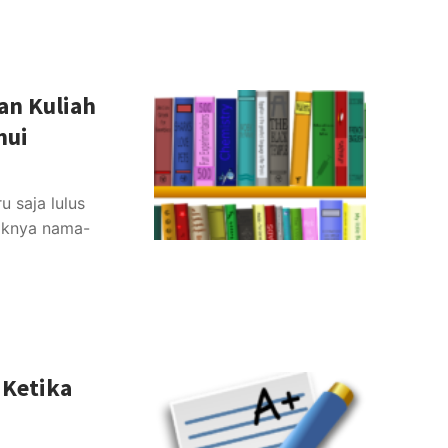
an Kuliah
hui
 saja lulus
aknya nama-
 Ketika