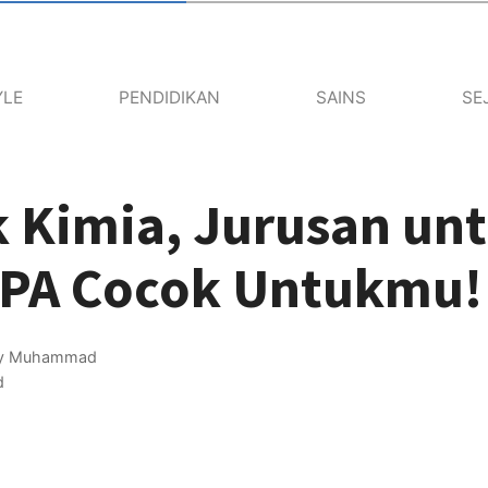
YLE
PENDIDIKAN
SAINS
SE
k Kimia, Jurusan un
IPA Cocok Untukmu!
by
Muhammad
d