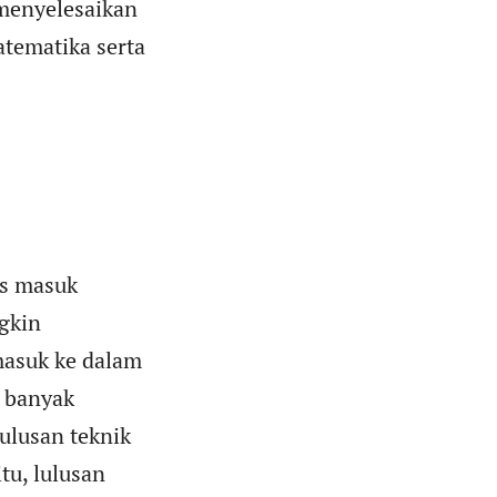
menyelesaikan
tematika serta
us masuk
gkin
masuk ke dalam
k banyak
ulusan teknik
tu, lulusan