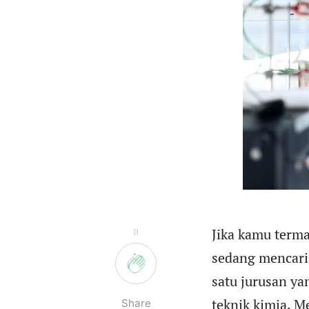
Jika kamu terma
0
sedang mencar
satu jurusan ya
teknik kimia. 
Share