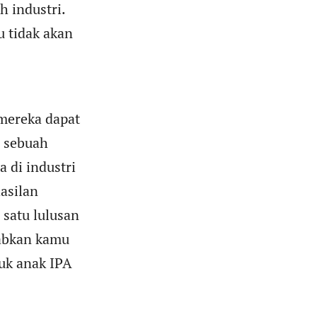
h industri.
u tidak akan
 mereka dapat
i sebuah
 di industri
asilan
satu lulusan
babkan kamu
uk anak IPA