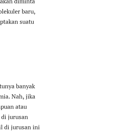
 akan diminta
lekuler baru,
iptakan suatu
ntunya banyak
ia. Nah, jika
mpuan atau
 di jurusan
 di jurusan ini