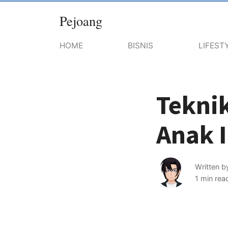
Pejoang
HOME
BISNIS
LIFEST
Tekni
Anak 
Written 
1 min rea