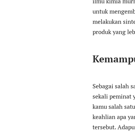
ilmu kimia murn
untuk mengemba
melakukan sinte
produk yang le
Kemampu
Sebagai salah s
sekali peminat 
kamu salah sat
keahlian apa ya
tersebut. Adapu