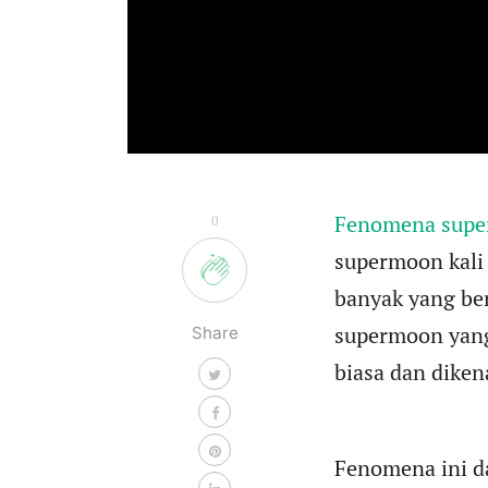
Fenomena sup
0
supermoon kali 
banyak yang be
supermoon yang 
Share
biasa dan diken
Fenomena ini da