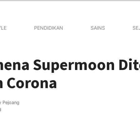
YLE
PENDIDIKAN
SAINS
SE
ena Supermoon Di
 Corona
by
Pejoang
d