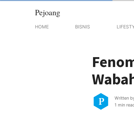
Pejoang
HOME
BISNIS
LIFEST
Fenom
Wabah
Written 
1 min rea