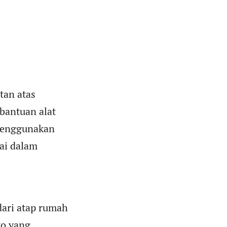
tan atas
bantuan alat
 menggunakan
mai dalam
ari atap rumah
to yang